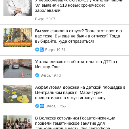
У переболевших COVID-19 у жителей Марий
Эл выявили 513 новых хронических
заболеваний
Вчера, 20:07
Вы уже ездили в отпуск? Тогда этот пост и о
вас тоже! Вы ещё не были в отпуске? Тогда
выбирайте, куда отправиться!
Вчера, 19:34
Устанавливаются обстоятельства ДТП в г.
Йошкар-Оле
Вчера, 19:13
Асфальтовая дорожка на детской площадке в
Центральном парке п. Мари-Турек
превратилась в яркую игровую зону
Вчера, 17:58
В Волжске сотрудники Госавтоинспекции
провели тематическое занятие для
дошкольников в честь Дня светофора