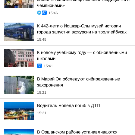
чемпионами»
15:46
К 442-летию Йошкар-Олы музей истории
города запустил экскурсии на троллейбусах
15:45
К новому учебному году — с обновлёнными
школами!
15:41
В Марий Эл обследуют сибиреязвенные
захоронения
15:21
Водитель мопеда погиб в ДТП
15:21
В Оршанском районе устанавливаются