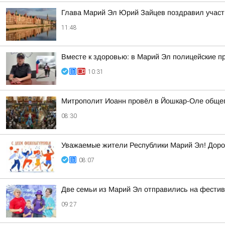
Глава Марий Эл Юрий Зайцев поздравил участни
11:48
Вместе к здоровью: в Марий Эл полицейские п
10:31
Митрополит Иоанн провёл в Йошкар-Оле обще
08:30
Уважаемые жители Республики Марий Эл! Дорог
08:07
Две семьи из Марий Эл отправились на фести
09:27