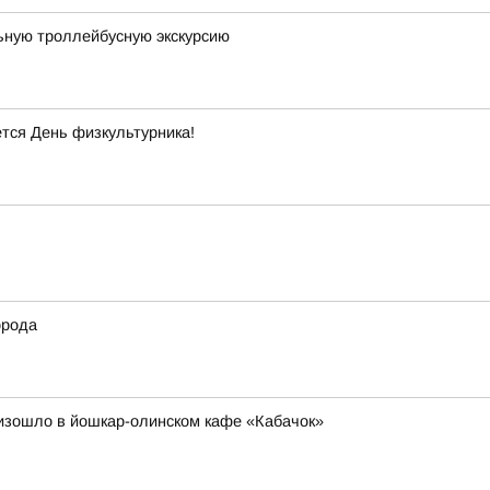
ьную троллейбусную экскурсию
тся День физкультурника!
орода
оизошло в йошкар-олинском кафе «Кабачок»