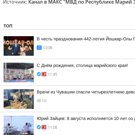
Источник:
Канал в МАКС "МВД по Республике Марий 
ТОП
В честь празднования 442-летия Йошкар-Олы Г
10:09
С Днём рождения, столица марийского края!
11:45
Врачи из Чувашии спасли четырехлетнюю дево
09:10
Юрий Зайцев: 8 августа исполняется 10 лет с
11:28