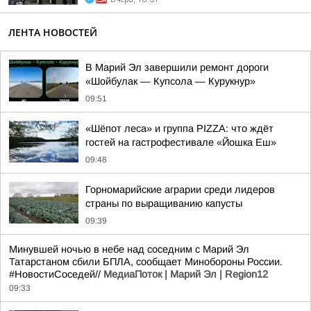
ЛЕНТА НОВОСТЕЙ
В Марий Эл завершили ремонт дороги
«Шойбулак — Купсола — Курукнур»
09:51
«Шёпот леса» и группа PIZZA: что ждёт
гостей на гастрофестивале «Йошка Еш»
09:48
Горномарийские аграрии среди лидеров
страны по выращиванию капусты
09:39
Минувшей ночью в небе над соседним с Марий Эл
Татарстаном сбили БПЛА, сообщает Минобороны России.
#НовостиСоседей//
МедиаПоток | Марий Эл | Region12
09:33