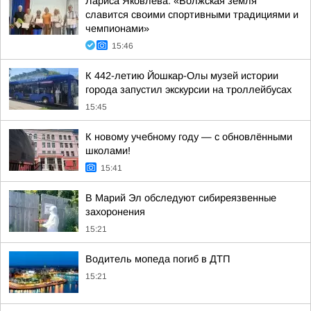
Лариса Яковлева: «Волжская земля
славится своими спортивными традициями и
чемпионами»
15:46
К 442-летию Йошкар-Олы музей истории
города запустил экскурсии на троллейбусах
15:45
К новому учебному году — с обновлёнными
школами!
15:41
В Марий Эл обследуют сибиреязвенные
захоронения
15:21
Водитель мопеда погиб в ДТП
15:21