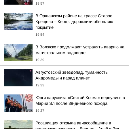
19:57
В Оршанском районе на трассе Старое
Крещено – Керды дорожники обновляют
покрытие
19:54
В Волжске продолжают устранять аварию на
магистральном водоводе
19:39
Августовский звездопад, туманность
Андромеды и парад планет
19:33
Юнги парусника «Святой Косма» вернулись в
Марий Эл после 38-дневного похода
19:27
Росавиация открыла авиасообщение в
египетские аэропорты Борг-эль-Араб и Эль-