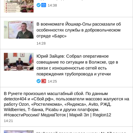
14:38
В военкомате Йошкар-Олы рассказали об
особенностях службы в добровольческом
отряде «Барс»
14:28
Юрий Зайцев: Собрал оперативное
совещание по ситуации в Волжске, где в
связи с изношенностью сетей есть
повреждения трубопровода и утечки
14:25
В Рунете произошел масштабный сбой. По данным
detector404 и «Сбой.рф», пользователи массово жалуются на
работу Ozon, «Ростелекома», «Яндекса», Avito, РЖД,
Wildberries, Т-банка, Picabu и других платформ.
#НовостиРоссии//
МедиаПоток | Марий Эл | Region12
14:21