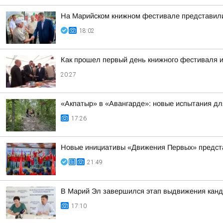
На Марийском книжном фестивале представили 
18:02
Как прошел первый день книжного фестиваля и
20:27
«Акпатыр» в «Авангарде»: новые испытания дл
17:26
Новые инициативы «Движения Первых» предста
21:49
В Марий Эл завершился этап выдвижения канд
17:10