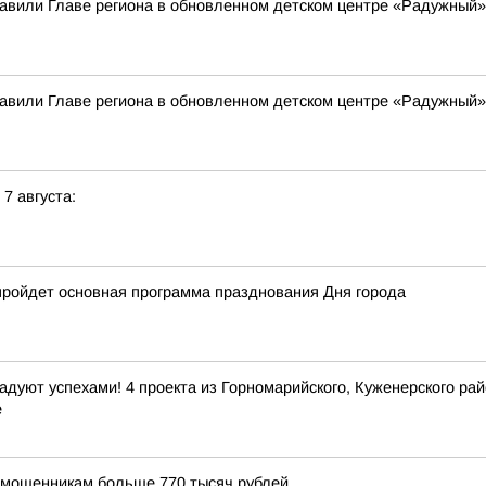
вили Главе региона в обновленном детском центре «Радужный»
вили Главе региона в обновленном детском центре «Радужный»
 7 августа:
е пройдет основная программа празднования Дня города
дуют успехами! 4 проекта из Горномарийского, Куженерского ра
е
 мошенникам больше 770 тысяч рублей