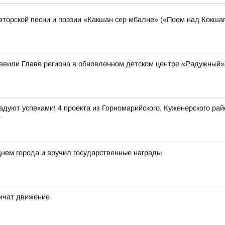
торской песни и поэзии «Какшан сер мбалне» («Поем над Кокшаг
вили Главе региона в обновленном детском центре «Радужный»
дуют успехами! 4 проекта из Горномарийского, Куженерского ра
е
нем города и вручил государственные награды
ничат движение