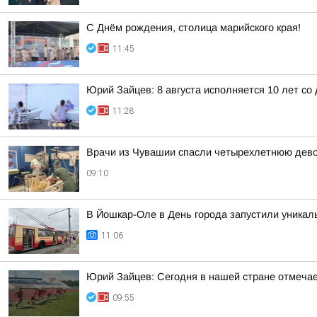
С Днём рождения, столица марийского края!
11:45
Юрий Зайцев: 8 августа исполняется 10 лет с
11:28
Врачи из Чувашии спасли четырехлетнюю дево
09:10
В Йошкар-Оле в День города запустили уникал
11:06
Юрий Зайцев: Сегодня в нашей стране отмечае
09:55