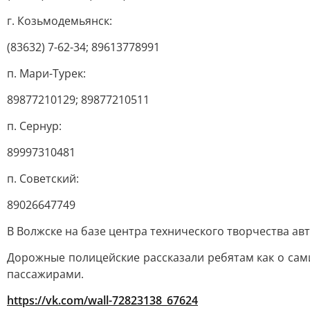
г. Козьмодемьянск:
(83632) 7-62-34; 89613778991
п. Мари-Турек:
89877210129; 89877210511
п. Сернур:
89997310481
п. Советский:
89026647749
В Волжске на базе центра технического творчества а
Дорожные полицейские рассказали ребятам как о сам
пассажирами.
https://vk.com/wall-72823138_67624