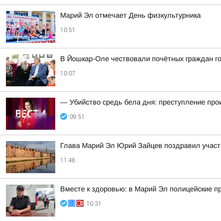
Марий Эл отмечает День физкультурника
10:51
В Йошкар-Оле чествовали почётных граждан г
10:07
— Убийство средь бела дня: преступление пр
09:51
Глава Марий Эл Юрий Зайцев поздравил участни
11:48
Вместе к здоровью: в Марий Эл полицейские п
10:31