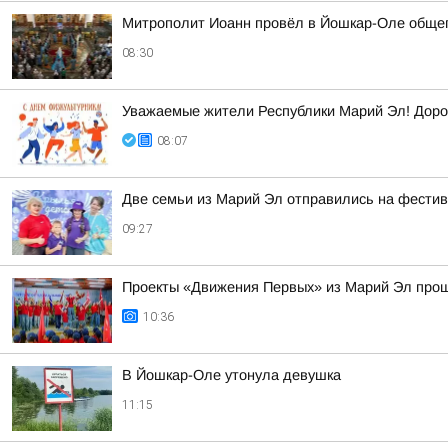
Митрополит Иоанн провёл в Йошкар-Оле обще
08:30
Уважаемые жители Республики Марий Эл! Дорог
08:07
Две семьи из Марий Эл отправились на фести
09:27
Проекты «Движения Первых» из Марий Эл прош
10:36
В Йошкар-Оле утонула девушка
11:15