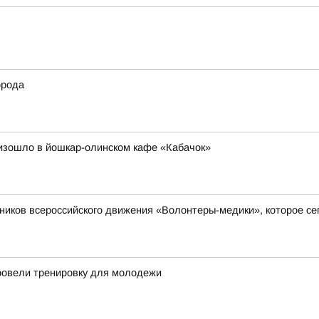
орода
оизошло в йошкар-олинском кафе «Кабачок»
ков всероссийского движения «Волонтеры-медики», которое сего
ровели тренировку для молодежи