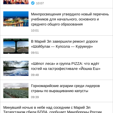
10:07
Минпросвещения утвердило новый перечень
учебников для начального, основного и
среднего общего образования
10:01
В Марий Эл завершили ремонт дороги
«Шойбулак — Купсола — Курукнур»
09:51
«Шёпот леса» и группа PIZZA: что ждёт
гостей на гастрофестивале «Йошка Еш»
09:48
Горномарийские аграрии среди лидеров
страны по выращиванию капусты
09:39
Минувшей ночью в небе над соседним с Марий Эл
Татарстаном сбили БПЛА, сообщает Минобороны России.