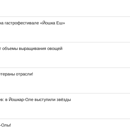
й на гастрофестивале «Йошка Еш»
ют объемы выращивания овощей
етераны отрасли!
ев: в Йошкар-Оле выступили звёзды
-Олы!