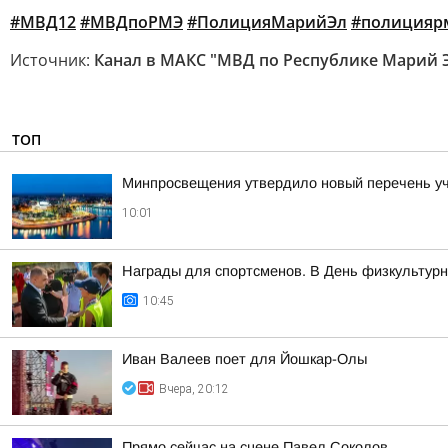
#МВД12
#МВДпоРМЭ
#ПолицияМарийЭл
#полицияр
Источник:
Канал в МАКС "МВД по Республике Марий 
ТОП
Минпросвещения утвердило новый перечень уче
10:01
Награды для спортсменов. В День физкультурни
10:45
Иван Валеев поет для Йошкар-Олы
Вчера, 20:12
Прямо сейчас на сцене Павел Соколов