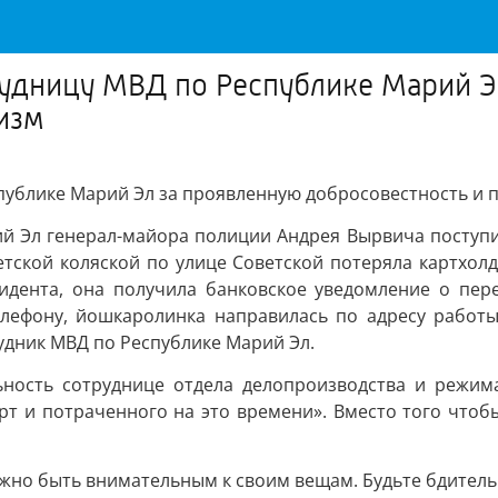
удницу МВД по Республике Марий Э
изм
публике Марий Эл за проявленную добросовестность и
ий Эл генерал-майора полиции Андрея Вырвича поступ
детской коляской по улице Советской потеряла картхол
цидента, она получила банковское уведомление о пе
телефону, йошкаролинка направилась по адресу работ
удник МВД по Республике Марий Эл.
ьность сотруднице отдела делопроизводства и режим
рт и потраченного на это времени». Вместо того чтоб
ажно быть внимательным к своим вещам. Будьте бдитель