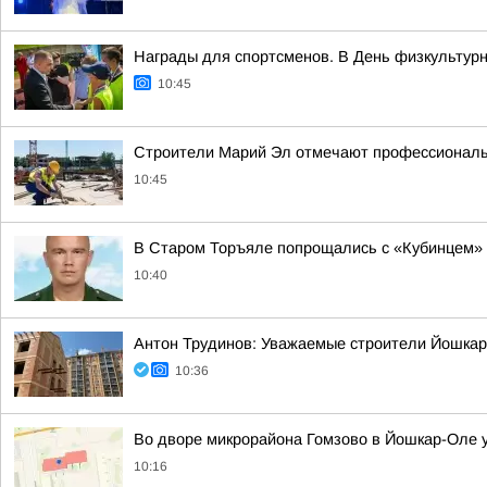
Награды для спортсменов. В День физкультурни
10:45
Строители Марий Эл отмечают профессиональ
10:45
В Старом Торъяле попрощались с «Кубинцем»
10:40
Антон Трудинов: Уважаемые строители Йошка
10:36
Во дворе микрорайона Гомзово в Йошкар-Оле у
10:16