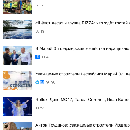
09:09
«Шёпот леса» и группа PIZZA: что ждёт госте
09:48
В Марий Эл фермерские хозяйства наращива
11:45
Уважаемые строители Республики Марий Эл, в
08:03
Reflex, Дино МС47, Павел Соколов, Иван Вале
11:24
Антон Трудинов: Уважаемые строители Йошкар