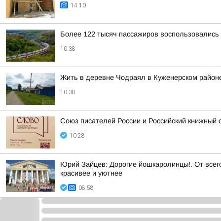
14:10
Более 122 тысяч пассажиров воспользовались
10:38
Жить в деревне Чодраял в Куженерском район
10:38
Союз писателей России и Российский книжный 
10:28
Юрий Зайцев: Дорогие йошкаролинцы!. От всег
красивее и уютнее
08:58