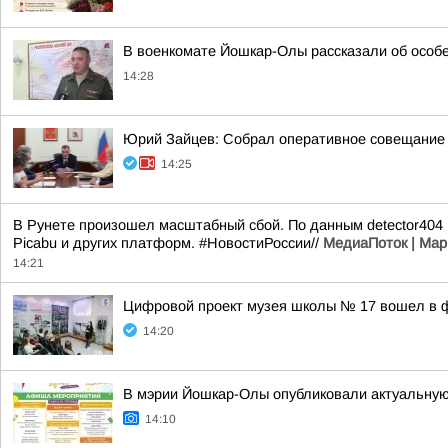
В военкомате Йошкар-Олы рассказали об особ
14:28
Юрий Зайцев: Собрал оперативное совещание п
14:25
В Рунете произошел масштабный сбой. По данным detector404 и
Picabu и других платформ. #НовостиРоссии//
МедиаПоток | Мар
14:21
Цифровой проект музея школы № 17 вошел в ф
14:20
В мэрии Йошкар-Олы опубликовали актуальную
14:10