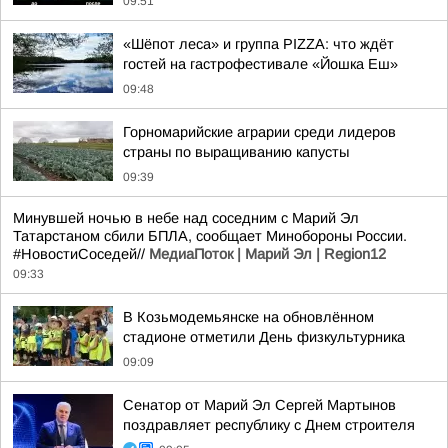
09:51
«Шёпот леса» и группа PIZZA: что ждёт
гостей на гастрофестивале «Йошка Еш»
09:48
Горномарийские аграрии среди лидеров
страны по выращиванию капусты
09:39
Минувшей ночью в небе над соседним с Марий Эл
Татарстаном сбили БПЛА, сообщает Минобороны России.
#НовостиСоседей//
МедиаПоток | Марий Эл | Region12
09:33
В Козьмодемьянске на обновлённом
стадионе отметили День физкультурника
09:09
Сенатор от Марий Эл Сергей Мартынов
поздравляет республику с Днем строителя