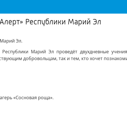
аАлерт» Республики Марий Эл
 Марий Эл.
т Республики Марий Эл проведёт двухдневные учени
ствующим добровольцам, так и тем, кто хочет познакоми
лагерь «Сосновая роща».