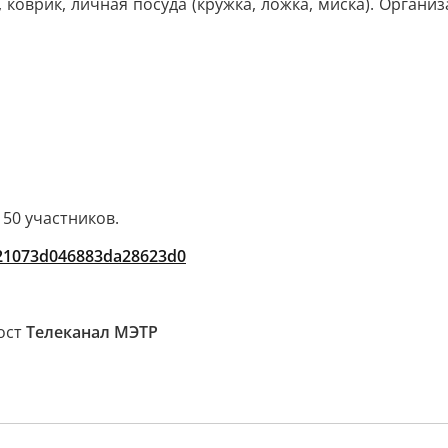
к, коврик, личная посуда (кружка, ложка, миска). Орган
 50 участников.
021073d046883da28623d0
пост
Телеканал МЭТР