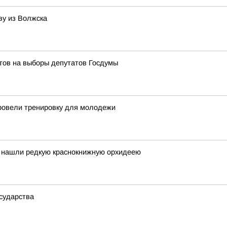
ву из Волжска
тов на выборы депутатов Госдумы
провели тренировку для молодежи
 нашли редкую краснокнижную орхидеею
сударства