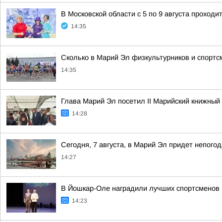
В Московской области с 5 по 9 августа прохо
14:35
Сколько в Марий Эл физкультурников и спортс
14:35
Глава Марий Эл посетил II Марийский книжный
14:28
Сегодня, 7 августа, в Марий Эл придет непого
14:27
В Йошкар-Оле наградили лучших спортсменов 
14:23