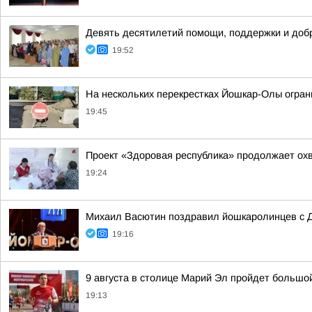
Девять десятилетий помощи, поддержки и добр
19:52
На нескольких перекрестках Йошкар-Олы огра
19:45
Проект «Здоровая республика» продолжает ох
19:24
Михаил Васютин поздравил йошкаролинцев с Д
19:16
9 августа в столице Марий Эл пройдет больш
19:13