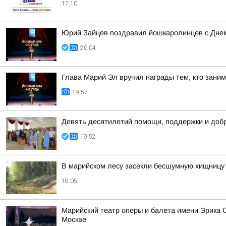
17:10
Юрий Зайцев поздравил йошкаролинцев с Днем
20:04
Глава Марий Эл вручил награды тем, кто зани
19:57
Девять десятилетий помощи, поддержки и добр
19:52
В марийском лесу засекли бесшумную хищницу
18:05
Марийский театр оперы и балета имени Эрика 
Москве