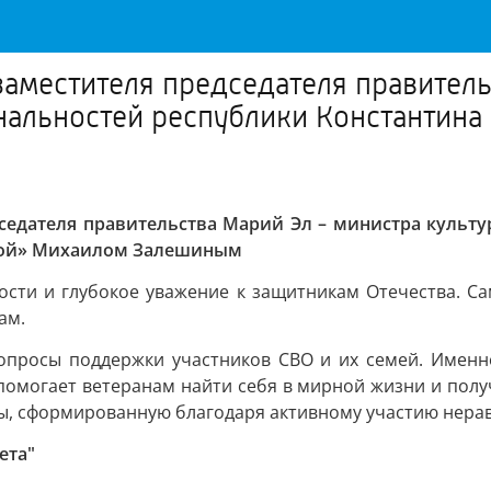
заместителя председателя правитель
нальностей республики Константина
дседателя правительства Марий Эл – министра культу
вной» Михаилом Залешиным
сти и глубокое уважение к защитникам Отечества. Сам
ам.
просы поддержки участников СВО и их семей. Именно
помогает ветеранам найти себя в мирной жизни и получи
зы, сформированную благодаря активному участию нера
ета"