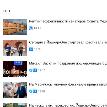
ТОП
Рейтинг эффективности сенаторов Совета Феде
14:15
Сегодня в Йошкар-Оле стартовал фестиваль ав
18:34
Михаил Васютин поздравил йошкаролинцев с Д
19:16
На Марийском книжном фестивале представили 
18:02
На нескольких перекрестках Йошкар-Олы огра