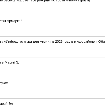
оне республика бьет все рекорды по событийному туризму
етят ярмаркой
ту «Инфраструктура для жизни» в 2025 году в микрорайоне «Ю
и в Марий Эл
руках
Марий Эл