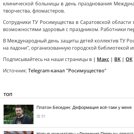
клинической больницы в день празднования Междунар
творчества, фломастеров.
Сотрудники ТУ Росимущества в Саратовской области
возможностями здоровья с праздником. Работники пе
В Международный день защиты детей коллектив ТУ Ро
на ладони", организованную городской библиотекой им.
Подписывайтесь на наши страницы в
|
Mакс
|
ВK
|
ОК
Источник:
Telegram-канал "Росимущество"
ТОП
Платон Беседин: Деформация всё-таки у меня
02:51
Новые инициативы «Движения Первых» предста