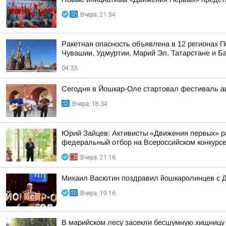
Вчера, 21:54
Ракетная опасность объявлена в 12 регионах П
Чувашии, Удмуртии, Марий Эл, Татарстане и Б
04:33
Сегодня в Йошкар-Оле стартовал фестиваль ав
Вчера, 18:34
Юрий Зайцев: Активисты «Движения первых» ра
федеральный отбор на Всероссийском конкурс
Вчера, 21:16
Михаил Васютин поздравил йошкаролинцев с Д
Вчера, 19:16
В марийском лесу засекли бесшумную хищницу