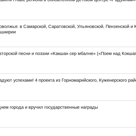
оволжья: в Самарской, Саратовской, Ульяновской, Пензенской и К
ашкирии
торской песни и поэзии «Какшан сер мбалне» («Поем над Кокшаг
дуют успехами! 4 проекта из Горномарийского, Куженерского ра
е
нем города и вручил государственные награды