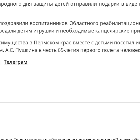
одного дня защиты детей отправили подарки в виде к
 поздравили воспитанников Областного реабилитационн
редали детям игрушки и необходимые канцелярские пр
симущества в Пермском крае вместе с детьми посетил 
 А.С. Пушкина в честь 65-летия первого полета человек
|
Телеграм
вили Главе региона в обновленном детском центре «Радужный»