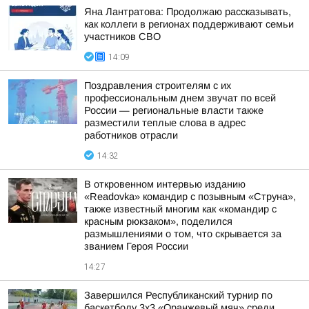
Яна Лантратова: Продолжаю рассказывать,
как коллеги в регионах поддерживают семьи
участников СВО
14:09
Поздравления строителям с их
профессиональным днем звучат по всей
России — региональные власти также
разместили теплые слова в адрес
работников отрасли
14:32
В откровенном интервью изданию
«Readovka» командир с позывным «Струна»,
также известный многим как «командир с
красным рюкзаком», поделился
размышлениями о том, что скрывается за
званием Героя России
14:27
Завершился Республиканский турнир по
баскетболу 3х3 «Оранжевый мяч» среди