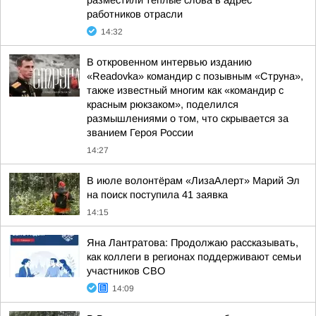
разместили теплые слова в адрес
работников отрасли
14:32
В откровенном интервью изданию
«Readovka» командир с позывным «Струна»,
также известный многим как «командир с
красным рюкзаком», поделился
размышлениями о том, что скрывается за
званием Героя России
14:27
В июле волонтёрам «ЛизаАлерт» Марий Эл
на поиск поступила 41 заявка
14:15
Яна Лантратова: Продолжаю рассказывать,
как коллеги в регионах поддерживают семьи
участников СВО
14:09