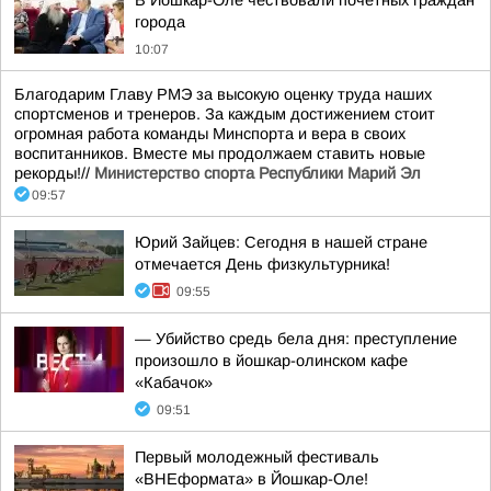
В Йошкар-Оле чествовали почётных граждан
города
10:07
Благодарим Главу РМЭ за высокую оценку труда наших
спортсменов и тренеров. За каждым достижением стоит
огромная работа команды Минспорта и вера в своих
воспитанников. Вместе мы продолжаем ставить новые
рекорды!//
Министерство спорта Республики Марий Эл
09:57
Юрий Зайцев: Сегодня в нашей стране
отмечается День физкультурника!
09:55
— Убийство средь бела дня: преступление
произошло в йошкар-олинском кафе
«Кабачок»
09:51
Первый молодежный фестиваль
«ВНЕформата» в Йошкар-Оле!