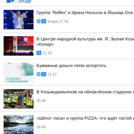
Группа “Reflex” и Ирина Нельсон в Йошкар-Оле
Вчера, 21:54
В Центре народной культуры им. Я. Эшпая Ко
«Копир»
12:55
Бумажные деньги легко испортить
12:47
В Козьмодемьянске на обновлённом стадионе 
09:09
«Шёпот леса» и группа PIZZA: что ждёт госте
09:48