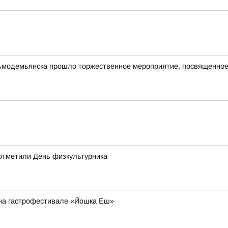
зьмодемьянска прошло торжественное мероприятие, посвященное
отметили День физкультурника
й на гастрофестивале «Йошка Еш»