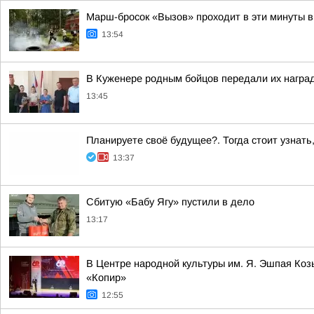
Марш-бросок «Вызов» проходит в эти минуты в
13:54
В Куженере родным бойцов передали их награ
13:45
Планируете своё будущее?. Тогда стоит узнать
13:37
Сбитую «Бабу Ягу» пустили в дело
13:17
В Центре народной культуры им. Я. Эшпая Ко
«Копир»
12:55