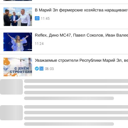
В Марий Эл фермерские хозяйства наращива
11:45
Reflex, Дино МС47, Павел Соколов, Иван Вале
11:24
Уважаемые строители Республики Марий Эл, в
08:03