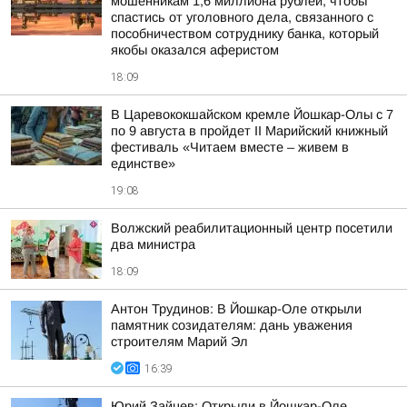
мошенникам 1,6 миллиона рублей, чтобы
спастись от уголовного дела, связанного с
пособничеством сотруднику банка, который
якобы оказался аферистом
18:09
В Царевококшайском кремле Йошкар-Олы с 7
по 9 августа в пройдет II Марийский книжный
фестиваль «Читаем вместе – живем в
единстве»
19:08
Волжский реабилитационный центр посетили
два министра
18:09
Антон Трудинов: В Йошкар-Оле открыли
памятник созидателям: дань уважения
строителям Марий Эл
16:39
Юрий Зайцев: Открыли в Йошкар-Оле