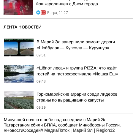
йошкаролинцев с Днем города
Вчера, 21:27
ЛЕНТА НОВОСТЕЙ
В Марий Эл завершили ремонт дороги
«Шойбулак — Купсола — Курукнур»
09:51
«Шёпот леса» и группа PIZZA: что ждёт
гостей на гастрофестивале «Йошка Еш»
09:48
Горномарийские аграрии среди лидеров
страны по выращиванию капусты
09:39
Минувшей ночью в небе над соседним с Марий Эл
Татарстаном сбили БПЛА, сообщает Минобороны России.
#НовостиСоседей//
МедиаПоток | Марий Эл | Region12