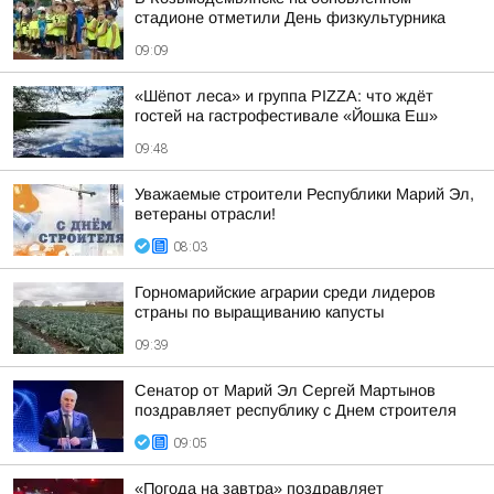
стадионе отметили День физкультурника
09:09
«Шёпот леса» и группа PIZZA: что ждёт
гостей на гастрофестивале «Йошка Еш»
09:48
Уважаемые строители Республики Марий Эл,
ветераны отрасли!
08:03
Горномарийские аграрии среди лидеров
страны по выращиванию капусты
09:39
Сенатор от Марий Эл Сергей Мартынов
поздравляет республику с Днем строителя
09:05
«Погода на завтра» поздравляет