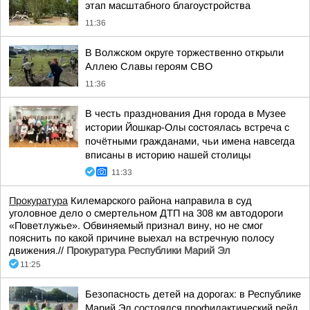
этап масштабного благоустройства
11:36
В Волжском округе торжественно открыли
Аллею Славы героям СВО
11:36
В честь празднования Дня города в Музее
истории Йошкар-Олы состоялась встреча с
почётными гражданами, чьи имена навсегда
вписаны в историю нашей столицы
11:33
Прокуратура
Килемарского района направила в суд
уголовное дело о смертельном ДТП на 308 км автодороги
«Поветлужье». Обвиняемый признал вину, но не смог
пояснить по какой причине выехал на встречную полосу
движения.//
Прокуратура Республики Марий Эл
11:25
Безопасность детей на дорогах: в Республике
Марий Эл состоялся профилактический рейд