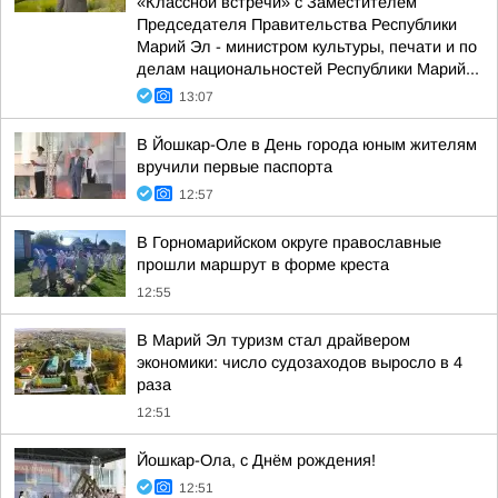
«Классной встречи» с Заместителем
Председателя Правительства Республики
Марий Эл - министром культуры, печати и по
делам национальностей Республики Марий...
13:07
В Йошкар-Оле в День города юным жителям
вручили первые паспорта
12:57
В Горномарийском округе православные
прошли маршрут в форме креста
12:55
В Марий Эл туризм стал драйвером
экономики: число судозаходов выросло в 4
раза
12:51
Йошкар-Ола, с Днём рождения!
12:51