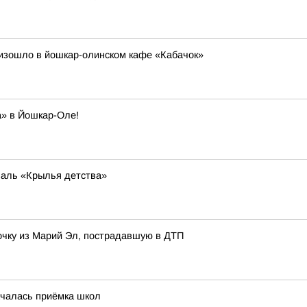
оизошло в йошкар-олинском кафе «Кабачок»
» в Йошкар-Оле!
валь «Крылья детства»
чку из Марий Эл, пострадавшую в ДТП
ачалась приёмка школ