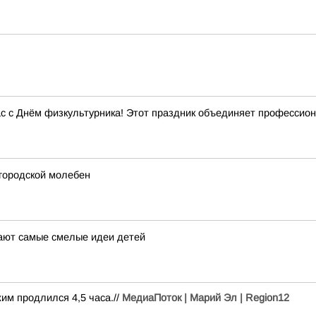
с с Днём физкультурника! Этот праздник объединяет профессиона
городской молебен
ают самые смелые идеи детей
им продлился 4,5 часа.//
МедиаПоток | Марий Эл | Region12