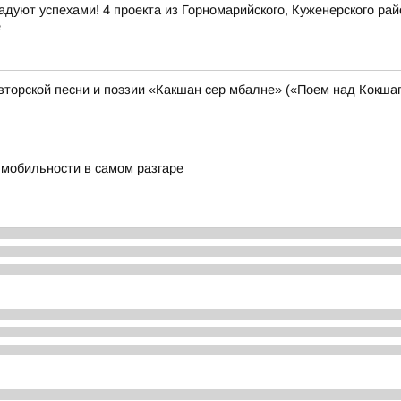
дуют успехами! 4 проекта из Горномарийского, Куженерского ра
е
торской песни и поэзии «Какшан сер мбалне» («Поем над Кокшаг
 мобильности в самом разгаре