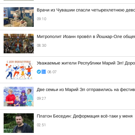
Врачи из Чувашии спасли четырехлетнюю дево
09:10
Митрополит Иоанн провёл в Йошкар-Оле обще
08:30
Уважаемые жители Республики Марий Эл! Дорог
08:07
Две семьи из Марий Эл отправились на фести
09:27
Платон Беседин: Деформация всё-таки у меня
02:51