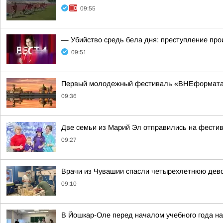
09:55
— Убийство средь бела дня: преступление пр
09:51
Первый молодежный фестиваль «ВНЕформата
09:36
Две семьи из Марий Эл отправились на фести
09:27
Врачи из Чувашии спасли четырехлетнюю дево
09:10
В Йошкар-Оле перед началом учебного года н