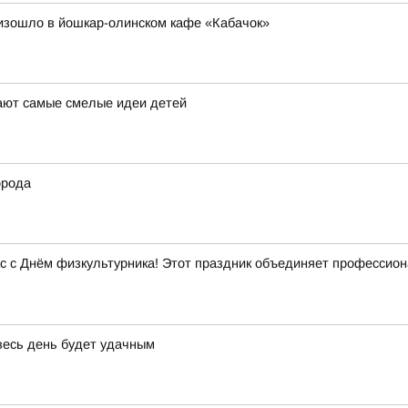
оизошло в йошкар-олинском кафе «Кабачок»
ают самые смелые идеи детей
орода
с с Днём физкультурника! Этот праздник объединяет профессиона
 весь день будет удачным