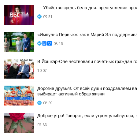
— Убийство средь бела дня: преступление пр
09:51
«Импульс Первых»: как в Марий Эл поддержив
08:25
В Йошкар-Оле чествовали почётных граждан г
10:07
Дорогие друзья!. От всей души поздравляем ва
выбирает активный образ жизни
08:39
Доброе утро! Говорят, если утром улыбнуться,
07:33