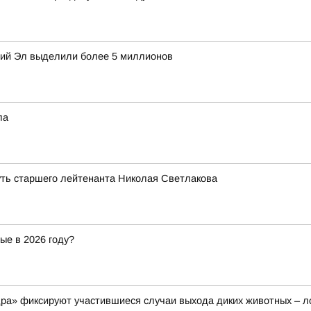
рий Эл выделили более 5 миллионов
ла
уть старшего лейтенанта Николая Светлакова
ые в 2026 году?
а» фиксируют участившиеся случаи выхода диких животных – ло