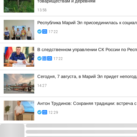
товариществам и деревням
13:58
Республика Марий Эл присоединилась к социа
17:22
В следственном управлении СК России по Респ
17:22
Сегодня, 7 августа, в Марий Эл придет непого
14:27
Антон Трудинов: Сохраняя традиции: встреча
12:29