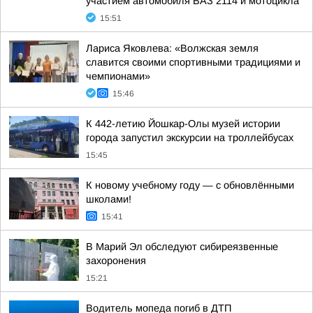
участием автомобиля ВАЗ 2114 и мотоцикла
15:51
Лариса Яковлева: «Волжская земля
славится своими спортивными традициями и
чемпионами»
15:46
К 442-летию Йошкар-Олы музей истории
города запустил экскурсии на троллейбусах
15:45
К новому учебному году — с обновлёнными
школами!
15:41
В Марий Эл обследуют сибиреязвенные
захоронения
15:21
Водитель мопеда погиб в ДТП