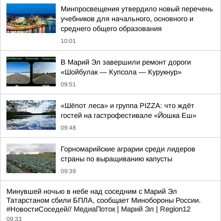
Минпросвещения утвердило новый перечень
учебников для начального, основного и
среднего общего образования
10:01
В Марий Эл завершили ремонт дороги
«Шойбулак — Купсола — Курукнур»
09:51
«Шёпот леса» и группа PIZZA: что ждёт
гостей на гастрофестивале «Йошка Еш»
09:48
Горномарийские аграрии среди лидеров
страны по выращиванию капусты
09:39
Минувшей ночью в небе над соседним с Марий Эл
Татарстаном сбили БПЛА, сообщает Минобороны России.
#НовостиСоседей//
МедиаПоток | Марий Эл | Region12
09:33