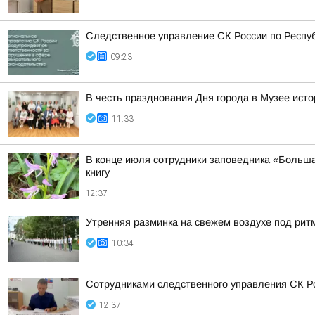
Следственное управление СК России по Респу
09:23
В честь празднования Дня города в Музее ист
11:33
В конце июля сотрудники заповедника «Больша
книгу
12:37
Утренняя разминка на свежем воздухе под рит
10:34
Сотрудниками следственного управления СК Ро
12:37