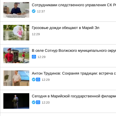
Сотрудниками следственного управления СК Ро
12:37
Грозовые дожди обещают в Марий Эл
12:29
В селе Сотнур Волжского муниципального окр
12:29
Антон Трудинов: Сохраняя традиции: встреча
12:29
Сегодня в Марийской государственной филарм
12:20