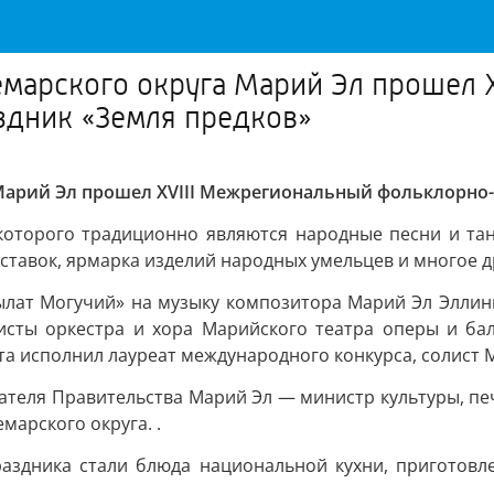
илемарского округа Марий Эл прошел
здник «Земля предков»
га Марий Эл прошел XVIII Межрегиональный фольклорн
оторого традиционно являются народные песни и танц
тавок, ярмарка изделий народных умельцев и многое д
былат Могучий» на музыку композитора Марий Эл Эллин
сты оркестра и хора Марийского театра оперы и бал
а исполнил лауреат международного конкурса, солист 
дателя Правительства Марий Эл — министр культуры, пе
арского округа. .
раздника стали блюда национальной кухни, приготовл