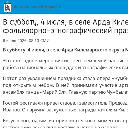
В субботу, 4 июля, в селе Арда К
фольклорно-этнографический пра
СМИ
6 июля 2026, 08:13
В субботу, 4 июля, в селе Арда Килемарского окру
Это ежегодное мероприятие, неотъемлемой частью к
работа национальных площадок и этнографических выс
В этот раз украшением праздника стала опера «Чум
под открытым небом. В ней принимали участие арти
ансамбля танца «Марий Эл». Главную партию Чумбылат
Гостей фестиваля приветствовал заместитель Предсе
Иванов. Он вручил заслуженные награды жителям Килем
Безусловно, одним из привлекательных моментов п
гастрономическое путешествие в историю народа.