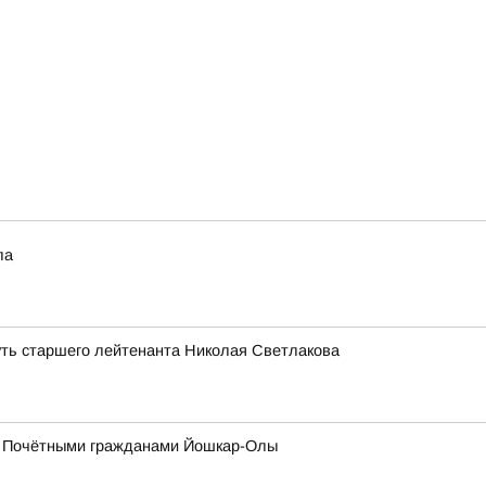
ла
уть старшего лейтенанта Николая Светлакова
 с Почётными гражданами Йошкар-Олы