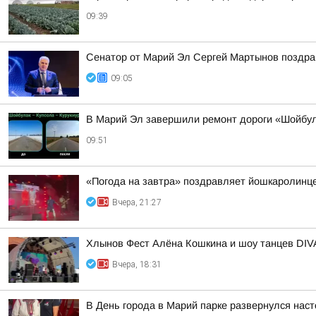
09:39
Сенатор от Марий Эл Сергей Мартынов поздра
09:05
В Марий Эл завершили ремонт дороги «Шойбу
09:51
«Погода на завтра» поздравляет йошкаролинце
Вчера, 21:27
Хлынов Фест Алёна Кошкина и шоу танцев DIV
Вчера, 18:31
В День города в Марий парке развернулся на