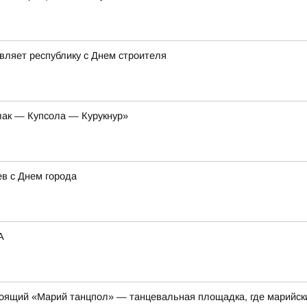
вляет республику с Днем строителя
лак — Купсола — Курукнур»
в с Днем города
A
стоящий «Марий танцпол» — танцевальная площадка, где марийс