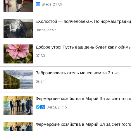
Вчера, 21:09
«Холостой — полчеловека». По нормам традици
Вчера, 22:57
Доброе утро! Пусть ваш день будет как любимы
07:30
Забронировать отель менее чем за 3 тыс
08:24
Фермерские хозяйства в Марий Эл за счет го
Вчера, 21:15
Фермерские хозяйства в Марий Эл за счет го