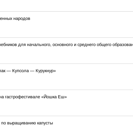
ренных народов
бников для начального, основного и среднего общего образова
лак — Купсола — Курукнур»
й на гастрофестивале «Йошка Еш»
ы по выращиванию капусты