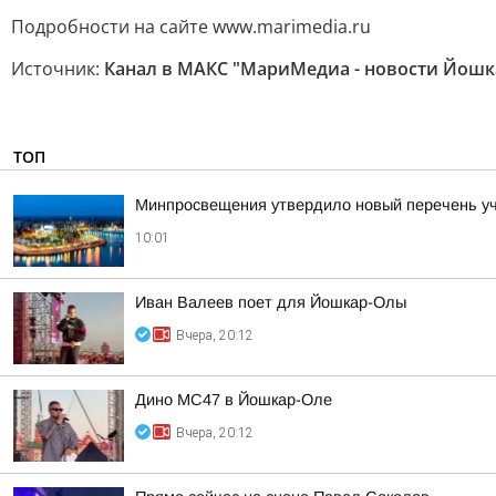
Подробности на сайте www.marimedia.ru
Источник:
Канал в МАКС "МариМедиа - новости Йошк
ТОП
Минпросвещения утвердило новый перечень уче
10:01
Иван Валеев поет для Йошкар-Олы
Вчера, 20:12
Дино МС47 в Йошкар-Оле
Вчера, 20:12