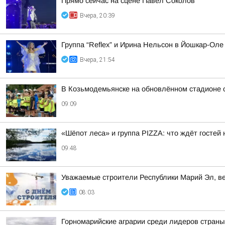
Прямо сейчас на сцене Павел Соколов
Вчера, 20:39
Группа “Reflex” и Ирина Нельсон в Йошкар-Оле
Вчера, 21:54
В Козьмодемьянске на обновлённом стадионе 
09:09
«Шёпот леса» и группа PIZZA: что ждёт госте
09:48
Уважаемые строители Республики Марий Эл, в
08:03
Горномарийские аграрии среди лидеров стран