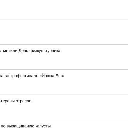
отметили День физкультурника
й на гастрофестивале «Йошка Еш»
етераны отрасли!
ы по выращиванию капусты