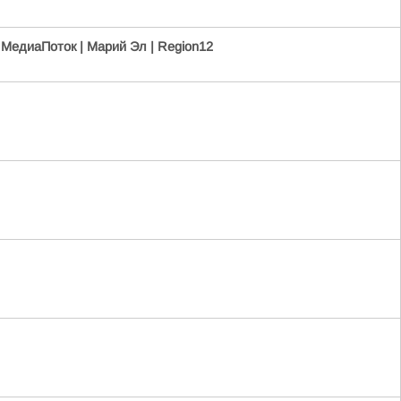
/
МедиаПоток | Марий Эл | Region12