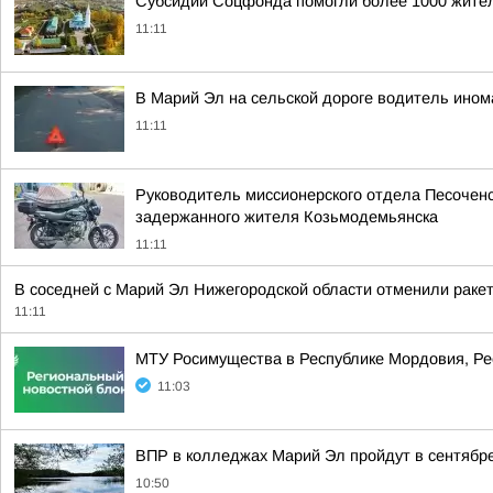
Субсидии Соцфонда помогли более 1000 жител
11:11
В Марий Эл на сельской дороге водитель ином
11:11
Руководитель миссионерского отдела Песоченс
задержанного жителя Козьмодемьянска
11:11
В соседней с Марий Эл Нижегородской области отменили раке
11:11
МТУ Росимущества в Республике Мордовия, Ре
11:03
ВПР в колледжах Марий Эл пройдут в сентябре
10:50