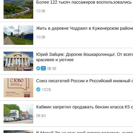
Более 122 тысяч пассажиров воспользовались
10:38
Жить в деревне Чодраял в Куженерском район
10:38
Юрий Зайцев: Дорогие йошкаролинцы!. От всег
красивее и уютнее
08:58
Союз писателей России и Российский книжный 
10:28
Кабмин запретил продавать бензин класса К5
09:40