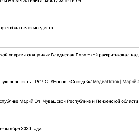
ям Марий Эл найти работу за пять лет
арки сбил велосипедиста
кой епархии священник Владислав Береговой раскритиковал надп
тную опасность - РСЧС. #НовостиСоседей//
МедиаПоток | Марий Э
спублике Марий Эл, Чувашской Республике и Пензенской област
–октябре 2026 года