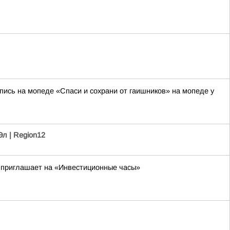
ись на мопеде «Спаси и сохрани от гаишников» на мопеде у
л | Region12
и приглашает на «Инвестиционные часы»