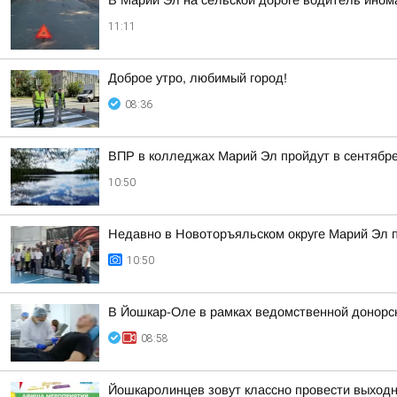
В Марий Эл на сельской дороге водитель ином
11:11
Доброе утро, любимый город!
08:36
ВПР в колледжах Марий Эл пройдут в сентябре
10:50
Недавно в Новоторъяльском округе Марий Эл 
10:50
В Йошкар-Оле в рамках ведомственной донорско
08:58
Йошкаролинцев зовут классно провести выход