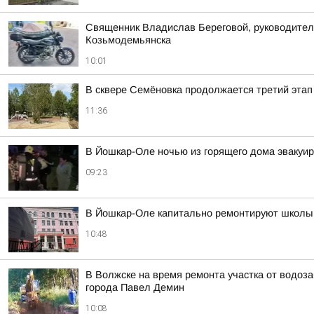
Священник Владислав Береговой, руководитель
Козьмодемьянска
10:01
В сквере Семёновка продолжается третий этап
11:36
В Йошкар-Оле ночью из горящего дома эвакуир
09:23
В Йошкар-Оле капитально ремонтируют школ
10:48
В Волжске на время ремонта участка от водоз
города Павел Демин
10:08