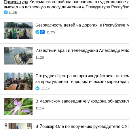
Прокуратура
Килемарского района направила в суд уголовное д
выехал на встречную полосу движения.//
Прокуратура Республ
11:25
Безопасность детей на дорогах: в Республике
11:25
Известный врач и телеведущий Александр Мяс
11:20
Сотрудник Центра по противодействию экстре
за преступления террористического характера и
11:14
В марийском заповеднике у кордона обнаружи
11:14
В Йошкар-Оле по поручению руководителя СУ 