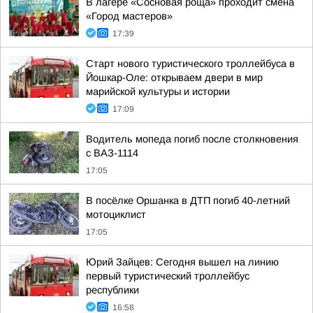
В лагере «Сосновая роща» проходит смена
«Город мастеров»
17:39
Старт нового туристического троллейбуса в
Йошкар-Оле: открываем двери в мир
марийской культуры и истории
17:09
Водитель мопеда погиб после столкновения
с ВАЗ-1114
17:05
В посёлке Оршанка в ДТП погиб 40-летний
мотоциклист
17:05
Юрий Зайцев: Сегодня вышел на линию
первый туристический троллейбус
республики
16:58