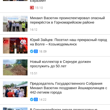
Евразии»
15:10
Михаил Васютин проинспектировал опасный
перекрёсток в Горномарийском районе
16:12
Юрий Зайцев: Посетил наш прекрасный город
на Волге – Козьмодемьянск
18:09
Новый коллектор в Сернуре должен
прослужить до 50 лет
15:51
Председатель Государственного Собрания
Михаил Васютин поздравил йошкаролинцев с
442-летием города
14:22
В Горномарийском округе православные