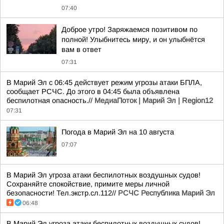
07:40
Доброе утро! Заряжаемся позитивом по
полной! Улыбнитесь миру, и он улыбнётся
вам в ответ
07:31
В Марий Эл с 06:45 действует режим угрозы атаки БПЛА,
сообщает РСЧС. До этого в 04:45 была объявлена
беспилотная опасность.//
МедиаПоток | Марий Эл | Region12
07:31
Погода в Марий Эл на 10 августа
07:07
В Марий Эл угроза атаки беспилотных воздушных судов!
Сохраняйте спокойствие, примите меры личной
безопасности! Тел.экстр.сл.112//
РСЧС Республика Марий Эл
06:48
В Марий Эл угроза атаки беспилотных воздушных судов!