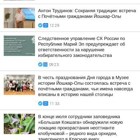
Антон Трудинов: Сохраняя традиции: встреча
с Почётными гражданами Йошкар-Олы
12:29
Следственное управление СК России по
Республике Марий Эл предупреждает об
ответственности за нарушение
избирательного законодательства
09:23
В честь празднования Дня города в Музее
истории Йошкар-Олы состоялась встреча с
почётными гражданами, чьи имена навсегда
вписаны в историю нашей столицы
11:33
В конце июля сотрудники заповедника
«Большая Кокшага» обнаружили новую
локацию произрастания неоттианте
клобучковой – редкого вида орхидеи,
занесенного в Красную книгу