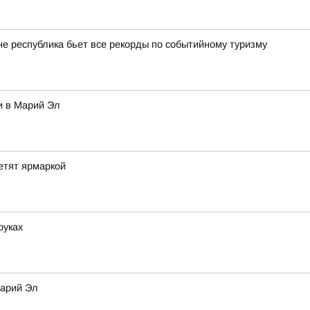
оне республика бьет все рекорды по событийному туризму
и в Марий Эл
етят ярмаркой
руках
Марий Эл