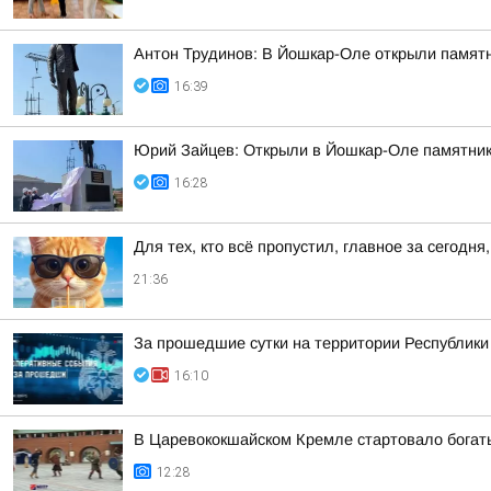
Антон Трудинов: В Йошкар-Оле открыли памят
16:39
Юрий Зайцев: Открыли в Йошкар-Оле памятник 
16:28
Для тех, кто всё пропустил, главное за сегодня,
21:36
За прошедшие сутки на территории Республики 
16:10
В Царевококшайском Кремле стартовало богат
12:28