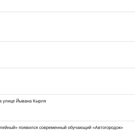
на улице Йывана Кырля
билейный» появился современный обучающий «Автогородок»