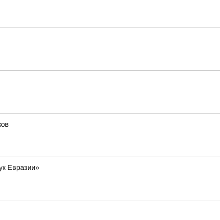
ков
ук Евразии»