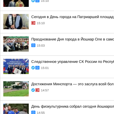
15:10
Сегодня в День города на Патриаршей площади
15:10
Празднование Дня города в Йошкар Оле в само
15:03
Следственное управление СК России по Респуб
15:01
Достижения Минспорта — это заслуга всей бол
14:57
День физкультурника собрал сегодня йошкарол
14:55