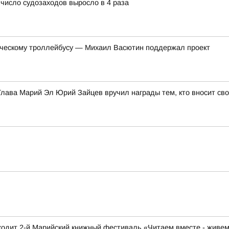
 число судозаходов выросло в 4 раза
тическому троллейбусу — Михаил Васютин поддержал проект
лава Марий Эл Юрий Зайцев вручил награды тем, кто вносит сво
одит 2-й Марийский книжный фестиваль «Читаем вместе - живем