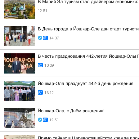
В Марий Эл туризм стал драйвером экономики:
12:51
В День города в Йошкар-Оле дан старт турис
14:07
В честь празднования 442-летия Йошкар-Олы Г
10:09
Йошкар-Ола празднует 442-й день рождения
13:12
Йошкар-Ола, с Днём рождения!
12:51
Прямо сейчас в Царевококшайском кремле прох