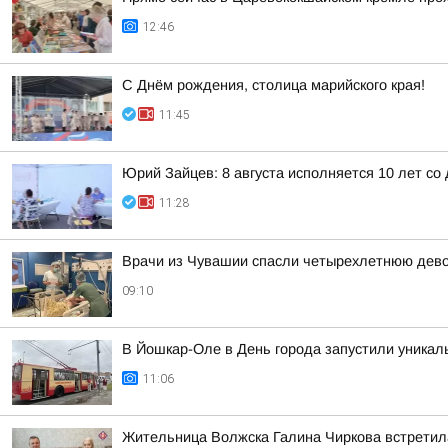
12:46
С Днём рождения, столица марийского края!
11:45
Юрий Зайцев: 8 августа исполняется 10 лет с
11:28
Врачи из Чувашии спасли четырехлетнюю дево
09:10
В Йошкар-Оле в День города запустили уникал
11:06
Жительница Волжска Галина Чиркова встретил