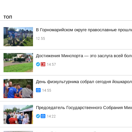
ТОП
В Горномарийском округе православные прошл
12:55
Достижения Минспорта — это заслуга всей бол
14:57
День физкультурника собрал сегодня йошкарол
14:55
Председатель Государственного Собрания Мих
14:22