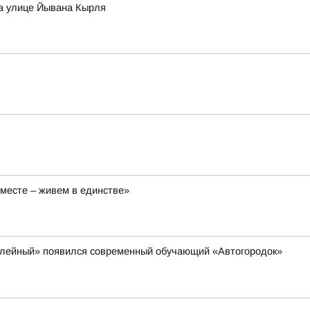
на улице Йывана Кырля
вместе – живем в единстве»
билейный» появился современный обучающий «Автогородок»