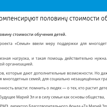
омпенсируют половину стоимости о
вину стоимости обучения детей.
роекта «Семья» ввели меру поддержки для многодет
езная нагрузка, и такая помощь действительно нужна.
ой организацией.
дов, которые дают дополнительные возможности. Но даж
 многодетных семей, для социально незащищённых граж
нность власти: помнить о людях — о тех, кто растит дете
удущее Марий Эл и в силу семьи как основы общества,
РМЭ, директор Благотворительного фонда «Zа Марий Эл