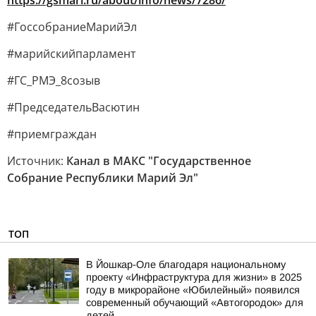
https://gsmari.ru/about/info/news/7286/
#ГоссобраниеМарийЭл
#марийскийпарламент
#ГС_РМЭ_8созыв
#ПредседательВасютин
#приемграждан
Источник:
Канал в МАКС "Государственное
Собрание Республики Марий Эл"
ТОП
В Йошкар-Оле благодаря национальному
проекту «Инфраструктура для жизни» в 2025
году в микрорайоне «Юбилейный» появился
современный обучающий «Автогородок» для
детей