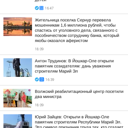
16:47
Жительница поселка Сернур перевела
мошенникам 1,6 миллиона рублей, чтобы
спастись от уголовного дела, связанного с
пособничеством сотруднику банка, который
якобы оказался аферистом
18:09
Антон Трудинов: В Йошкар-Оле открыли
памятник созидателям: дань уважения
строителям Марий Эл
16:39
Волжский реабилитационный центр посетили
два министра
18:09
Юрий Зайцев: Открыли в Йошкар-Оле
памятник строителям Республики Марий Эл.
Это символ признания труда тех, кто создает