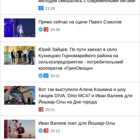
мелодии смешались с современными битами
21:09
Прямо сейчас на сцене Павел Соколов
20:39
Юрий Зайцев: По пути заехал в село
Кузнецово Горномарийкого района на
сельхозпредприятие - потребительский
кооператив «ГринОвощи»
20:31
Вот так выступили Алена Кошкина и шоу
танцев DIVA, Dino MC47 и Иван Валеев для
Йошкар-Олы на Дне города
20:21
Иван Валеев поет для Йошкар-Олы
20:12