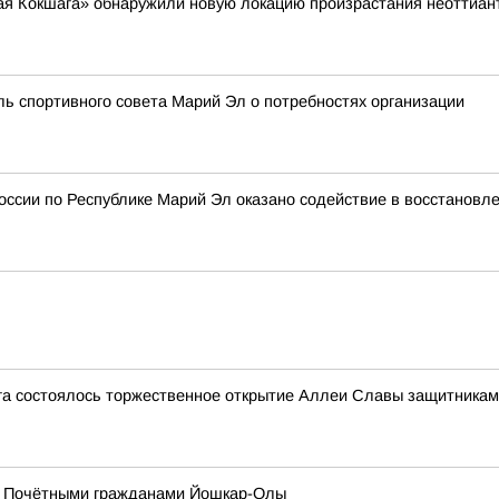
я Кокшага» обнаружили новую локацию произрастания неоттианте
ль спортивного совета Марий Эл о потребностях организации
ссии по Республике Марий Эл оказано содействие в восстановл
уга состоялось торжественное открытие Аллеи Славы защитника
 с Почётными гражданами Йошкар-Олы