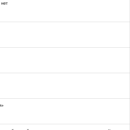
 нет
и»