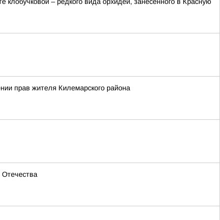
 клобучковой – редкого вида орхидеи, занесенного в Красную
ении прав жителя Килемарского района
м Отечества