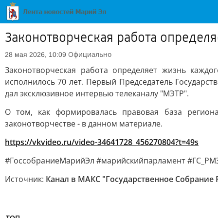
Законотворческая работа определя
Официально
28 мая 2026, 10:09
Законотворческая работа определяет жизнь каждо
исполнилось 70 лет. Первый Председатель Государст
дал эксклюзивное интервью телеканалу "МЭТР".
О том, как формировалась правовая база регион
законотворчестве - в данном материале.
https://vkvideo.ru/video-34641728_456270804?t=49s
#ГоссобраниеМарийЭл #марийскийпарламент #ГС_РМ
Источник:
Канал в МАКС "Государственное Собрание
ТОП