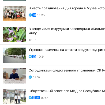
В честь празднования Дня города в Музее ист
11:33
В конце июля сотрудники заповедника «Больша
книгу
12:37
Утренняя разминка на свежем воздухе под рит
10:34
Сотрудниками следственного управления СК Ро
12:37
Общественный совет при МВД по Республике М
09:56