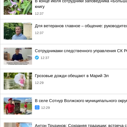
В конце июля сотрудники заповедника «Больша
книгу
12:37
Для ветеранов главное – общение: руководите
12:37
Сотрудниками следственного управления СК Ро
12:37
Грозовые дожди обещают в Марий Эл
12:29
В селе Сотнур Волжского муниципального окр
12:29
Антон Трудинов: Сохраняя традиции: встреча