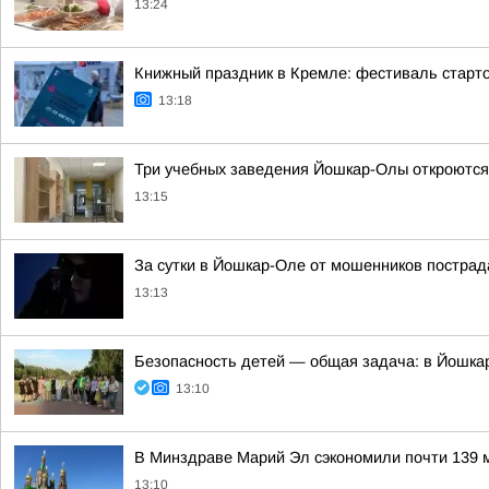
13:24
Книжный праздник в Кремле: фестиваль старт
13:18
Три учебных заведения Йошкар-Олы откроются 
13:15
За сутки в Йошкар-Оле от мошенников пострад
13:13
Безопасность детей — общая задача: в Йошка
13:10
В Минздраве Марий Эл сэкономили почти 139 м
13:10