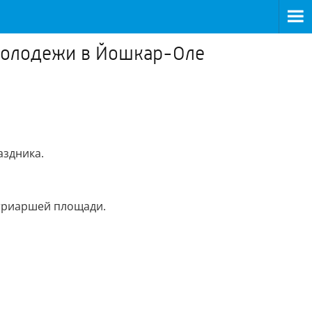
 молодежи в Йошкар-Оле
аздника.
Патриаршей площади.