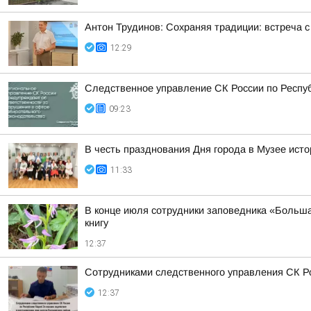
Антон Трудинов: Сохраняя традиции: встреча
12:29
Следственное управление СК России по Респу
09:23
В честь празднования Дня города в Музее ист
11:33
В конце июля сотрудники заповедника «Больша
книгу
12:37
Сотрудниками следственного управления СК Ро
12:37