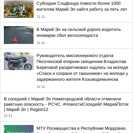
Субсидии Соцфонда помогли более 1000
жителям Марий Эл найти работу за пять лет
11:11
В Марий Эл на сельской дороге водитель
иномарки сбил велосипедиста
11:11
Руководитель миссионерского отдела
Песоченской епархии священник Владислав
Береговой раскритиковал надпись на мопеде
«Спаси и сохрани от гаишников» на мопеде у
задержанного жителя Козьмодемьянска
11:11
В соседней с Марий Эл Нижегородской области отменили
ракетную опасность - РСЧС. #НовостиСоседей//
МедиаПоток
| Марий Эл | Region12
11:11
МТУ Росимущества в Республике Мордовия,