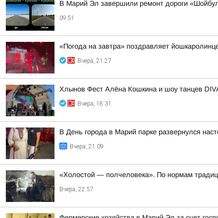
В Марий Эл завершили ремонт дороги «Шойбу
09:51
«Погода на завтра» поздравляет йошкаролинце
Вчера, 21:27
Хлынов Фест Алёна Кошкина и шоу танцев DIV
Вчера, 18:31
В День города в Марий парке развернулся на
Вчера, 21:09
«Холостой — полчеловека». По нормам традици
Вчера, 22:57
Фермерские хозяйства в Марий Эл за счет го