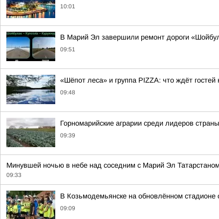
10:01
В Марий Эл завершили ремонт дороги «Шойбу
09:51
«Шёпот леса» и группа PIZZA: что ждёт госте
09:48
Горномарийские аграрии среди лидеров стран
09:39
Минувшей ночью в небе над соседним с Марий Эл Татарстано
09:33
В Козьмодемьянске на обновлённом стадионе 
09:09