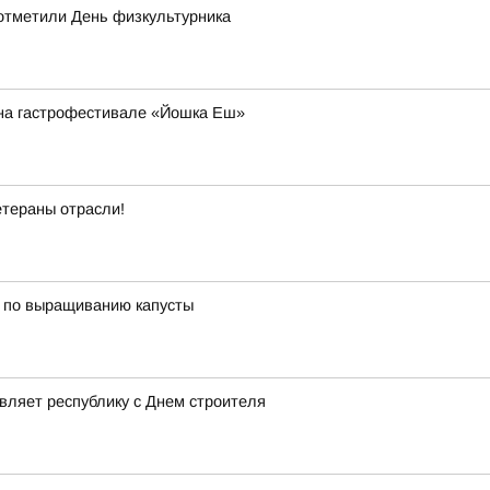
отметили День физкультурника
й на гастрофестивале «Йошка Еш»
етераны отрасли!
ы по выращиванию капусты
вляет республику с Днем строителя