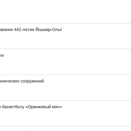
ования 442-летия Йошкар-Олы!
ли
хнических сооружений
о баскетболу «Оранжевый мяч»