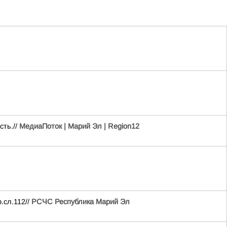
сть.//
МедиаПоток | Марий Эл | Region12
.сл.112//
РСЧС Республика Марий Эл