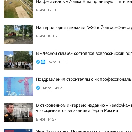
На фестиваль «Йошка Еш» организуют пять ма
Вчера, 17:51
На территории гимназии №26 в Йошкар-Оле ст
Вчера, 18:16
В «Лесной сказке» состоялся всероссийский о
Вчера, 16:03
Поздравления строителям с их профессиональн
Вчера, 14:32
В откровенном интервью изданию «Readovka» к
что скрывается за званием Героя России
Вчера, 14:27
Яна Лантратова: Продолжаю рассказывать, как