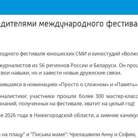
едителями международного фестив
одного фестиваля юношеских СМИ и киностудий «Волжс
урналистов из 56 регионов России и Беларуси. Он прош
ои навыки, но и завести новые дружеские связи.
чившаяся в номинациях «Просто о сложном» и «Память»
алистики: участники прошли более 300 мастер-класс
наний, полученных на фестивале, хватит на целый год!
ре 2026 года в Нижегородской области, а зимние каник
 на плацу" и "Письма маме": Чрелашвили Анну и Софию,