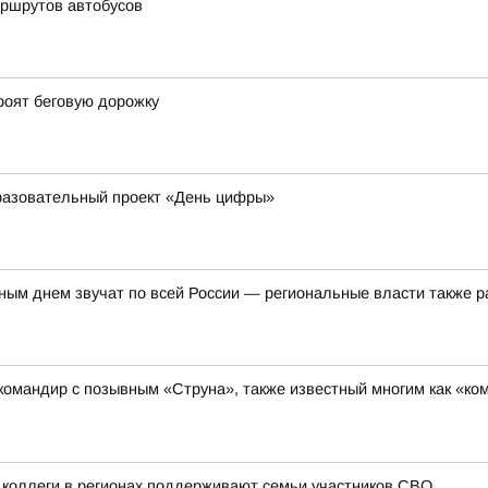
ршрутов автобусов
роят беговую дорожку
бразовательный проект «День цифры»
ым днем звучат по всей России — региональные власти также р
омандир с позывным «Струна», также известный многим как «ко
 коллеги в регионах поддерживают семьи участников СВО