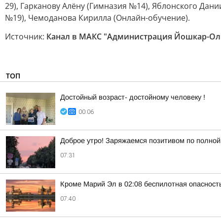
29), Гарканову Алёну (Гимназия №14), Яблонского Дан
№19), Чемоданова Кирилла (Онлайн-обучение).
Источник:
Канал в МАКС "Администрация Йошкар-Ол
ТОП
Достойный возраст- достойному человеку !
00:06
Доброе утро! Заряжаемся позитивом по полной!
07:31
Кроме Марий Эл в 02:08 беспилотная опасност
07:40