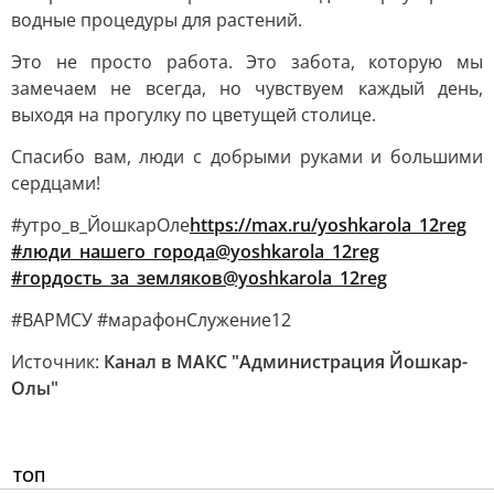
водные процедуры для растений.
Это не просто работа. Это забота, которую мы
замечаем не всегда, но чувствуем каждый день,
выходя на прогулку по цветущей столице.
Спасибо вам, люди с добрыми руками и большими
сердцами!
#утро_в_ЙошкарОле
https://max.ru/yoshkarola_12reg
#люди_нашего_города@yoshkarola_12reg
#гордость_за_земляков@yoshkarola_12reg
#ВАРМСУ #марафонСлужение12
Источник:
Канал в МАКС "Администрация Йошкар-
Олы"
ТОП