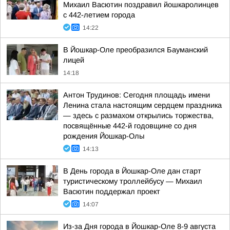
Михаил Васютин поздравил йошкаролинцев
с 442-летием города
14:22
В Йошкар-Оле преобразился Бауманский
лицей
14:18
Антон Трудинов: Сегодня площадь имени
Ленина стала настоящим сердцем праздника
— здесь с размахом открылись торжества,
посвящённые 442-й годовщине со дня
рождения Йошкар-Олы
14:13
В День города в Йошкар-Оле дан старт
туристическому троллейбусу — Михаил
Васютин поддержал проект
14:07
Из-за Дня города в Йошкар-Оле 8-9 августа