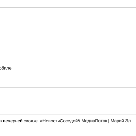
обиле
в вечерней сводке. #НовостиСоседей//
МедиаПоток | Марий Эл