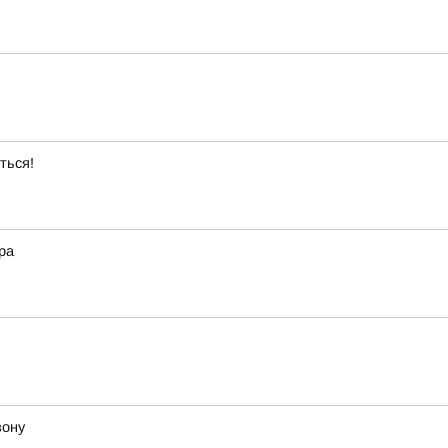
ться!
ра
зону