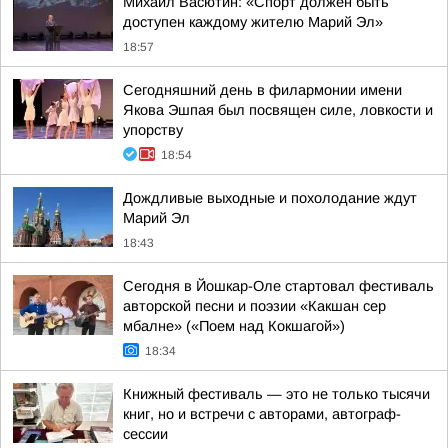
Михаил Васютин: «Спорт должен быть
доступен каждому жителю Марий Эл»
18:57
Сегодняшний день в филармонии имени
Якова Эшпая был посвящен силе, ловкости и
упорству
18:54
Дождливые выходные и похолодание ждут
Марий Эл
18:43
Сегодня в Йошкар-Оле стартовал фестиваль
авторской песни и поэзии «Какшан сер
мбалне» («Поем над Кокшагой»)
18:34
Книжный фестиваль — это не только тысячи
книг, но и встречи с авторами, автограф-
сессии