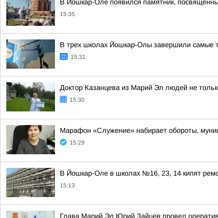
В Йошкар-Оле появился памятник, посвященн
15:35
В трех школах Йошкар-Олы завершили самые т
15:31
Доктор Казанцева из Марий Эл людей не тольк
15:30
Марафон «Служение» набирает обороты, муниц
15:29
В Йошкар-Оле в школах №16, 23, 14 кипят рем
15:13
Глава Марий Эл Юрий Зайцев провел оператив