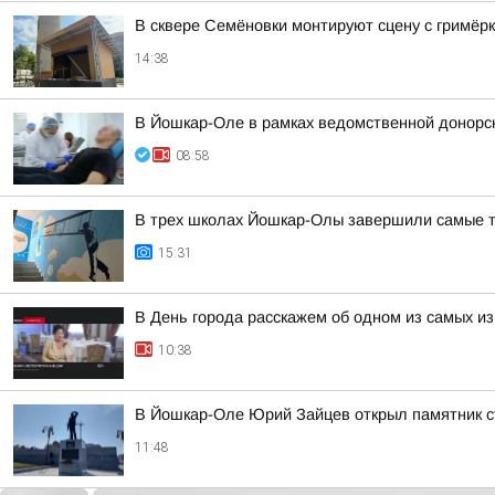
В сквере Семёновки монтируют сцену с гримёр
14:38
В Йошкар-Оле в рамках ведомственной донорско
08:58
В трех школах Йошкар-Олы завершили самые т
15:31
В День города расскажем об одном из самых и
10:38
В Йошкар-Оле Юрий Зайцев открыл памятник 
11:48